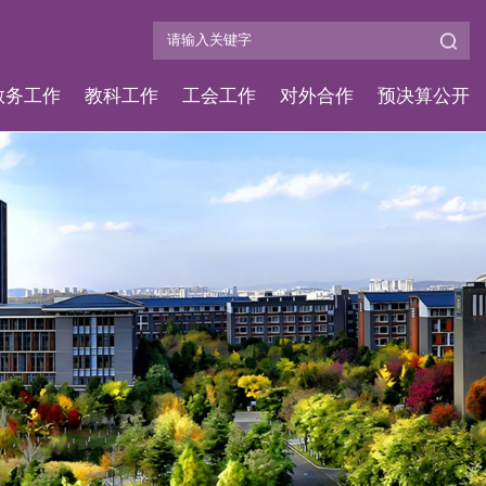
教务工作
教科工作
工会工作
对外合作
预决算公开