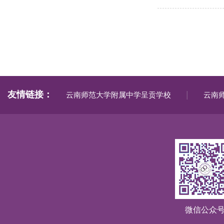
友情链接：
|
云南师范大学附属中学呈贡学校
云南
微信公众