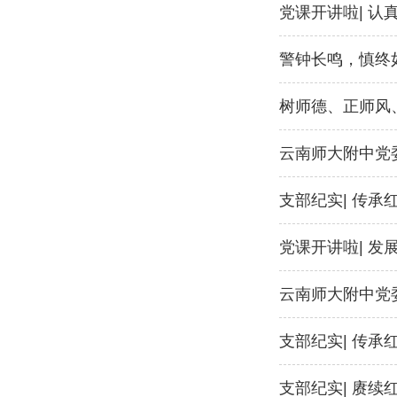
党课开讲啦| 认
警钟长鸣，慎终
树师德、正师风
云南师大附中党
支部纪实| 传承
党课开讲啦| 发
云南师大附中党
支部纪实| 传承
支部纪实| 赓