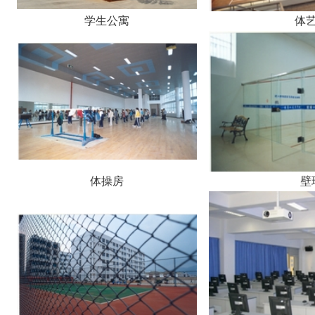
学生公寓
体
体操房
壁