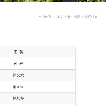
当前位置：
首页
>
附中概况
>
现任领导
王 英
孙 毅
简文武
梁园琳
施加玺