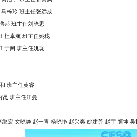
 马梓玲 班主任张远成
李浩邦 班主任刘晓思
班 杜卓航 班主任姚珑
班 于阅 班主任姚珑
和 班主任黄睿
贺昆 班主任江曼
继宏 文晓静 赵一青 杨晓艳 赵兴爽 姚建芳 赵宇 颜坤 吴