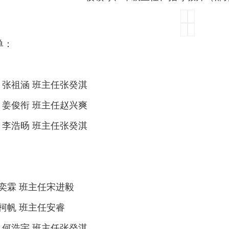
单：
 张祖涵 班主任张癸淇
 姜俊衔 班主任赵兴爽
 李浩旸 班主任张癸淇
龚奕霖 班主任宋进毅
刘柯帆 班主任安睿
 何浩宇 班主任张癸淇