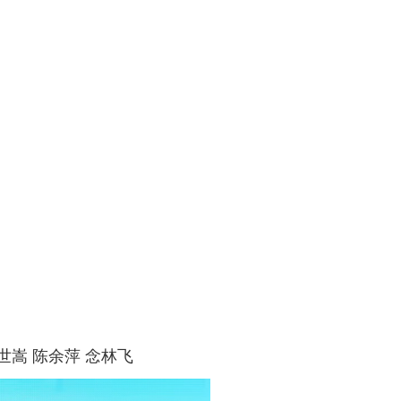
世嵩 陈余萍 念林飞