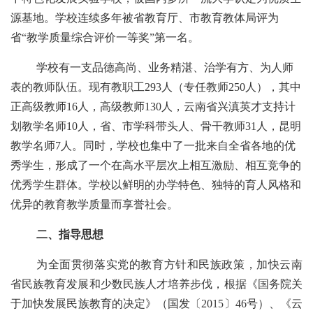
源基地
。学校连续多年被省教育厅、市教育教体局评为
省
“教学质量综合评价一等奖”第一名。
学校有一支品德高尚、业务精湛、治学有方、为人师
表的教师队伍。现有教职工
293
人（专任教师
250
人），其中
正高级教师
16
人，高级教师
130
人，云南省
兴滇英才支持
计
划教学名师
10
人，省、市学科带头人、骨干教师
31
人，昆明
教学名师
7
人。同时，学校也集中了一批来自全省各地的优
秀学生，形成了一个在高水平层次上相互激励、相互竞争的
优秀学生群体。学校以鲜明的办学特色、独特的育人风格和
优异的教育教学质量而享誉社会。
二、指导思想
为全面贯彻落实党的教育方针和民族政策，加快云南
省民族教育发展和少数民族人才培养步伐，根据《国务院关
于加快发展民族教育的决定》（国发〔
2015〕46号）、《云