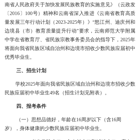
南省人民政府关于加快发展民族教育的实施意见》（云政发
〔2016〕100号）精神
和云南省深入推进《云南省教育高质
量发展三年行动计划（
2023-2025年）》“怒江州、迪庆州和
边境县（市）教育质量提升行动”要求，
云南师范大学附属
中学
在省教育厅、省民族宗教事务委员会的指导下，
202
5
年
将面
向我省民族区域自治州和边境市
招收少数民族应届初中
优秀
毕业生。
三、招生计划
学校
202
5
年面向
我省民族区域自治州和边境市
招收少数
民族应届初中毕业生
49名（招生计划见附表）。
四、报考条件
（一）思想品德好，年龄在
16周岁以下（含16周
岁），身体健康的
少数民族
应届初中毕业生。