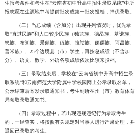
生报考条件和考生在
“云南省初中升高中招生录取系统”中所
报志愿在生源地中考提前批次或第一批次投档
，
择优录取。
（二）当
总成绩（含加分）出现并列情况时，
优先录
取
“直过民族”和人口较少民族（独龙族、德昂族、基诺族、
怒族、布朗族、景颇族、佤族、拉祜族、傈僳族、阿昌族、
普米族）、25个边境县（市）学生，再按总成绩
（不含加
分）、语文、数学、外语各项成绩依次比较来投档。
（三）录取结束后，学校在
“云南省初中升高中招生录
取系统”和云南师范大学附属中学校园网上公示录取名单，
公示结束后寄发录取通知书，考生到所在州（市）教育体育
局领取录取通知书。
（四）录取过程中，若出现违规违纪行为录取考生
的，一经查实，将按照有关规定对当事人进行严肃处理，并
退回已录取的考生。