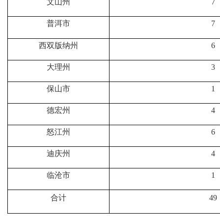
文山州
7
普洱市
7
西双版纳州
6
大理州
3
保山市
1
德宏州
4
怒江州
6
迪庆州
4
临沧市
1
合计
49