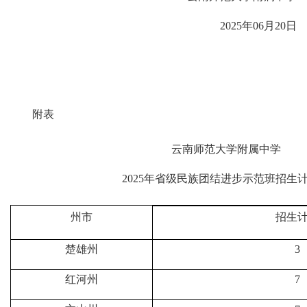
202
5
年
0
6
月
20
日
附表
云南师范大学附属中学
202
5
年
省级
民族团
结进步示范班招生
州市
招生
楚雄州
3
红河州
7