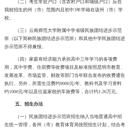
（二）考生常驻户口（含农村户口和城镇户口）应在
我校招生的
州
（市）范围内且初中
3年学籍在该
州
（市）学
校。
（三）云南师范大学附属中学
省级
民族团结进步示范
班（以下简称民族
团结进步示范
班）和其他中学民族
团结进
步示范
班不得兼报。
（四）家庭有经济能力承担高中三年学习的各项费
用，其中学费、住宿费等收费项目及标准按照昆明市教育、
发展改革
、市场监管、财政等部门
当年
联合发布的收费通告
执行
。
另外，所需
生活费约
9000元/年、教科书及学习资料
约1000元/年以及往返家校的车旅费等
，
合计约
1.26万元。
五、招生办法
（一）民族
团结进步示范
班招生纳入当地普通高中招
生统一管理，各州（市）教育体育局按照招生计划，结合考