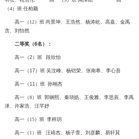
（4）班 任柏颖
高一（
12）班 尚景坤、王浩然、杨涛屹、高嘉、金禹
含、刘怡然
二等奖（
6
名）：
高一
（
2
）
班
段欣怡
高一（
17
）班
吴汶峰
、
杨
铠
荣
、
张南希
、
李心吾
高一（
11
）班
孙翊杰
高一（
8）班 郭锎熙、秦琰皓、王俊雅、李思辰、李禹
泽、许家浩、汪芊妤
高一（
15）班 李梓玥
高一（
1）班 汪靖杰、杨子萱、刘彦麟、易轩萁