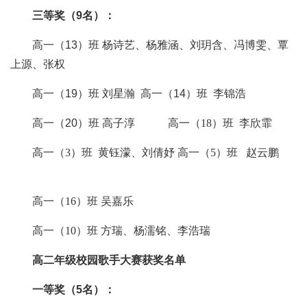
三
等奖（
9
名）：
高一
（
13
）
班
杨诗艺
、
杨雅涵
、
刘玥含
、
冯博雯
、
覃
上源
、
张权
高一（
19
）班
刘星瀚
高一（
14
）班
李锦浩
高一（
20
）班
高子淳
高一（
18）班 李欣霏
高一（
3）班
黄钰濛
、
刘倩妤
高一（
5）班 赵云鹏
高一（
16）班 吴嘉乐
高一（
10）班
方瑞
、
杨濡
铭
、
李浩瑞
高二年级校园歌手大赛获奖名单
一等奖（
5
名）：