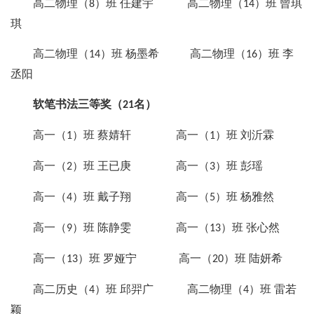
高二物理（
）班 任建宇 高二物理（
）班 曾琪
8
14
琪
高二物理（
）班 杨墨希 高二物理（
）班 李
14
16
丞阳
软笔书法三等奖（
名）
21
高一（
）班 蔡婧轩 高一（
）班 刘沂霖
1
1
高一（
）班 王已庚 高一（
）班 彭瑶
2
3
高一（
）班 戴子翔 高一（
）班 杨雅然
4
5
高一（
）班 陈静雯 高一（
）班 张心然
9
13
高一（
）班 罗娅宁 高一（
）班 陆妍希
13
20
高二历史（
）班 邱羿广 高二物理（
）班 雷若
4
4
颖