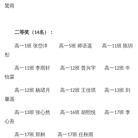
鸶雨
二等奖（
名）：
14
高一
班 张岱洋 高一
班 师语遥 高一
班 陈玥
1
5
11
彤
高一
班 李雨轩 高一
班 普兴宇 高一
班 牛
11
12
12
怡霖
高一
班 杨珺月 高一
班 王佳琪 高一
班 刘
12
12
13
馨遥
高一
班 张心然 高一
班 胡熙悦 高一
班 李
13
16
17
心吾
高一
班 郑舸 高一
班 任秋雨
17
17