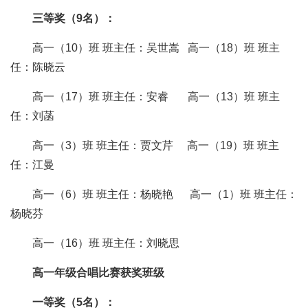
三等奖（
9
名）：
高一
（
10
）
班
班主任：
吴世嵩
高一
（
18
）
班
班主
任：
陈晓云
高一
（
17
）
班
班主任：
安睿
高一
（
13
）
班
班主
任
：
刘菡
高一
（
3
）
班
班主任：
贾文芹
高一
（
19
）
班
班主
任：
江曼
高一
（
6
）
班
班主任：
杨晓艳
高一
（
1
）
班
班主任：
杨晓芬
高一
（
16
）
班
班主任：
刘晓思
高一年级合唱比赛获奖班级
一等奖（
5
名）：