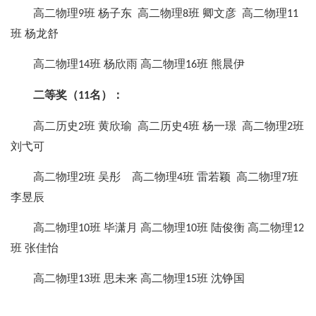
高二物理
班 杨子东 高二物理
班 卿文彦 高二物理
9
8
11
班 杨龙舒
高二物理
班 杨欣雨 高二物理
班 熊晨伊
14
16
二等奖（
名）：
11
高二历史
班 黄欣瑜 高二历史
班 杨一璟 高二物理
班
2
4
2
刘弋可
高二物理
班 吴彤 高二物理
班 雷若颖 高二物理
班
2
4
7
李昱辰
高二物理
班 毕潇月 高二物理
班 陆俊衡 高二物理
10
10
12
班 张佳怡
高二物理
班 思未来 高二物理
班 沈铮国
13
15