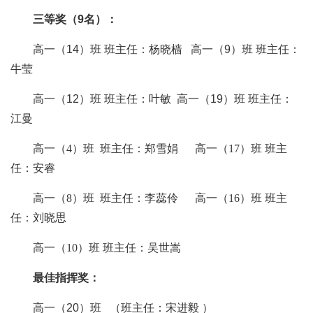
三等奖（
9
名）：
高一
（
14
）
班
班主任：
杨晓樯
高一
（
9
）
班
班主任：
牛莹
高一
（
12
）
班
班主任：
叶敏
高一
（
19
）
班
班主任：
江曼
高一（
4）班 班主任：郑雪娟 高一（17）班 班主
任：安睿
高一（
8）班 班主任：李蕊伶 高一（16）班 班主
任：刘晓思
高一（
10）班 班主任：吴世嵩
最佳指挥奖：
高一
（
20
）
班
（
班主任：
宋进毅
）