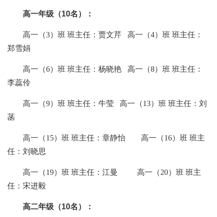
高
一
年级（
10
名）：
高
一（
3）
班
班主任：
贾文芹
高
一（
4）
班
班主任：
郑雪娟
高
一（
6）
班
班主任：
杨晓艳
高
一（
8）
班
班主任：
李蕊伶
高
一（
9）
班
班主任：
牛莹
高
一（
13）
班
班主任：
刘
菡
高一（
15）班 班主任：章静怡 高一（16）班 班主
任：刘晓思
高一（
19）班 班主任：江曼 高一（20）班 班主
任：宋进毅
高
二
年级（
10
名）：