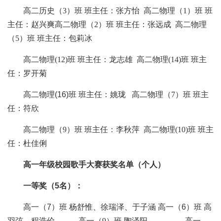
高
二历史（
3）
班
班主任：
张方怡
高
二物理（
1）
班
班
主任：
赵兴爽
高
二物理（
2）
班
班主任：
张远成
高
二物理
（
5）
班
班主任：
包莉冰
高
二物理
(12)
班
班主任：
龙志雄
高
二物理
(14)
班
班主
任：
罗开菊
高
二物理
(
16
)班 班主任：
姚珑
高
二物理（
7）
班
班主
任：
符欣
高
二物理（
9）
班
班主任：
李秋萍
高
二物理
(10)
班
班主
任：
杜佳俐
高一年级校园歌手大赛获奖名单（
个人
）
一等奖（
5
名）：
高一
（
7
）
班
杨舒惟、徐瑞泽、于子涵
高一
（
6
）
班
高
羽弦
、
程浩伦
高一（
9）班 陶泽阳 高一