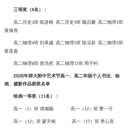
三等奖（
名）：
8
高二历史
班 陈彦榕 高二历史
班 魏启馨 高二物理
班
3
3
1
黄海燕
高二物理
班 刘承越 高二物理
班 陈渃辰 高二物理
班
4
5
5
黄彦嘉
高二物理
班 曾浩然 高二物理
班 周子钧
8
15
202
6
年师大附中艺术节高一、高二年级个人书法、绘
画、摄影作品获奖名单
绘画一等奖（
名）：
11
高一（
）班 谭湘颖 高一（
）班 曹一可
5
12
高一（
）班 廖天铭 高一（
）班 李心吾
12
17