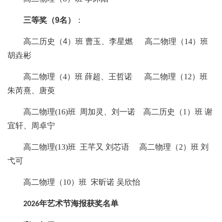
三等奖（
9
名）
：
高二
历史
（
4
）
班
曹玉、李星燃
高二物理（
14）班
胡垚彬
高二物理（
4）班 薛超、王哲诺 高二物理（12）班
朱芮熹、唐萸
高二物理
(16)班 周加灵、刘一诺 高二历史（1）班 谢
宜轩、周卓宁
高二物理
(13)班 王芊又 刘芯语 高二物理（2）班 刘
弋可
高二物理（
10）班 宋昕诺 吴欣怡
年艺术节海报获奖名单
2026