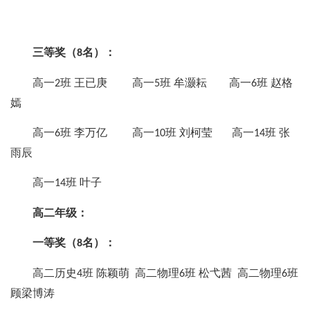
三等奖（
名）：
8
高一
班 王已庚 高一
班 牟灏耘 高一
班 赵格
2
5
6
嫣
高一
班 李万亿 高一
班 刘柯莹 高一
班 张
6
10
14
雨辰
高一
班 叶子
14
高二年级：
一等奖（
名）：
8
高二历史
班 陈颖萌 高二物理
班 松弋茜 高二物理
班
4
6
6
顾梁博涛