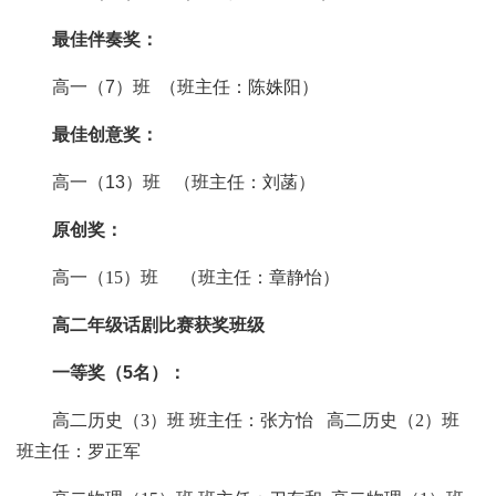
最佳伴奏奖：
高一
（
7
）
班
（
班主任：
陈姝阳）
最佳创意奖：
高一
（
13
）
班
（
班主任：
刘菡）
原创
奖：
高一（
15）班 （班主任：章静怡）
高二年级话剧比赛获奖班级
一等奖（
5
名）：
高二
历史（
3）
班
班主任：
张方怡
高二
历史（
2）
班
班主任
：
罗正军