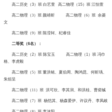
高二
历史
（
3
）班
白艺萱
高二
物理
（
15
）班
江怡萱
高二物理（
3）班 颜靖昕 高二物理（6）班 余菱
文
高二物理（
9）班 陈滢轲、杞睿佳
二等奖（
6
名）：
高二
历史
（
2
）班
陈宝玉
高二
物
理（
1
）班
冯巾
格、李虎毅
高二物理（
5）班 董洪铭、夏伯周、
陶鸿昆、何昕瑀、
朱烜呈
高二物理（
11）班 洪可欣、李其润、和洪桂、曹偌铖
高二物理（
7）班 杨恺其、杨森爱伊、许议丹、李凤岐
高二物理（
8）班 李沐阳