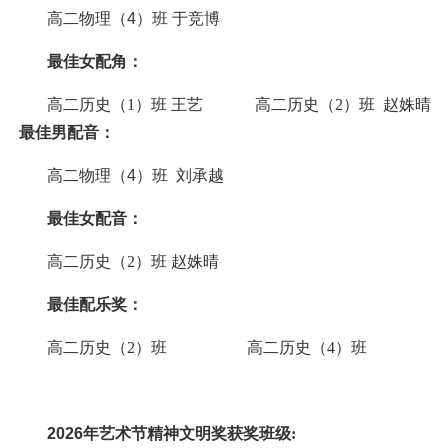
高二
物
理
（
4
）
班
于竞博
最佳女配角：
高二
历史（
1）
班
王艺
高二历史（
2）班 赵姝晴
最佳男配音：
高二
物
理
（
4
）
班
刘承越
最佳女配音
：
高二
历史（
2）
班
赵姝晴
最佳
配乐奖
：
高二历史（
2）班 高二历史（4）班
202
6
年艺术节精神文明奖获奖班级
: