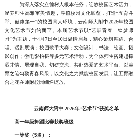
为深入落实立德树人根本任务，绽放校园艺术活力，
涵养师生高雅审美情趣，厚植校园文化底蕴，打造
“五育并
举、健康第一”的校园育人环境，云南师大附中2026年校园
文化艺术节如约而至。本届艺术节以“艺展青春、绘梦师
附”为主题，于4月7日至10日温情启幕，精心策划舞蹈、合
唱、话剧展演；校园歌手大赛；文创设计，书法、绘画、摄
影创作；微电影拍摄等多元艺术活动，为全体师生搭建起挥
洒才情、展现自我、切磋交流、共赴热爱的艺术平台。以美
育之笔勾勒青春风采，以文化之力赋能校园发展，让五育融
合之花在师附校园绚烂绽放。
云南师大附中
202
6
年
“艺术节”获奖名单
高一年级舞蹈比赛获奖班级
一等奖（
5
名）：