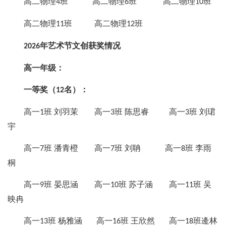
高二物理
班 高二物理
班 高二物理
班
4
6
10
高二物理
班 高二物理
班
11
12
年艺术节文创获奖情况
2026
高一年级：
一等奖（
名）：
12
高一
班 刘羽茉 高一
班 陈思睿 高一
班 刘珺
1
3
3
宇
高一
班 潘青橙 高一
班 刘聃 高一
班 李雨
7
7
8
桐
高一
班 晏思涵 高一
班 苏子涵 高一
班 吴
9
10
11
映冉
高一
班 杨雅涵 高一
班 王欣然 高一
班逄林
13
16
18