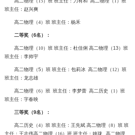
高二物理（
15）班 班主任：刀有和 高二物理（1）班
班主任：赵兴爽
高二物理（
4）班 班主任：杨禾
二等奖（
6
名）：
高二
物理（
10）
班
班主任：
杜佳俐
高二
物
理
（
13
）
班
班主任：
李帅宇
高二
物
理
（
5
）
班
班主任：
包莉冰
高二物理（
12）班
班主任：龙志雄
高二物理（
6）班 班主任：李梦蕾 高二历史（1）班
班主任：字春映
三等奖（
9
名）：
高二
历史（
4）
班
班主任：
王先斌
高二
物理（
8）
班
班
主任：
王志伟
高二
物理（
16）
班
班主任：
姚珑
高二
物
理